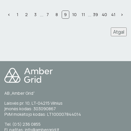
...
...
1
2
3
7
8
9
10
11
39
40
41
Atgal
AB „Amber Grid“
Laisvės pr. 10, LT-04215 Vilnius
Įmonės kodas: 303090867
PVM mokėtojo kodas: LT100007844014
Tel. (0 5) 236 0855
El. paštas: info@ambergrid.lt