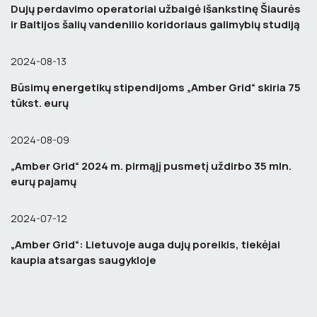
Dujų perdavimo operatoriai užbaigė išankstinę Šiaurės
ir Baltijos šalių vandenilio koridoriaus galimybių studiją
2024-08-13
Būsimų energetikų stipendijoms „Amber Grid“ skiria 75
tūkst. eurų
2024-08-09
„Amber Grid“ 2024 m. pirmąjį pusmetį uždirbo 35 mln.
eurų pajamų
2024-07-12
„Amber Grid“: Lietuvoje auga dujų poreikis, tiekėjai
kaupia atsargas saugykloje