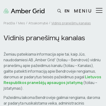
MENIU
EN
Pradžia
Mes
Atsakomybė
Vidinis pranešimų kanalas
Vidinis pranešimų kanalas
Žemiau pateikiama informacija apie tai, kaip Jūs,
naudodamiesi AB „Amber Grid“ (toliau – Bendrovė) vidiniu
pranešimų apie pažeidimus kanalu (toliau – Kanalas),
galite pateikti informaciją apie Bendrovėje rengiamus,
daromus ar padarytus teisės pažeidimus pagal
Lietuvos
Respublikos pranešėjų apsaugos įstatymą
(toliau –
Įstatymas).
Pažeidimu laikoma Bendrovėje galimai rengiama, daroma
ar padaryta nusikalstama veika, administracinis