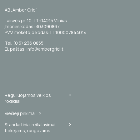
AB „Amber Grid“
Laisvės pr. 10, LT-04215 Vilnius
Įmonės kodas: 303090867
PVM mokėtojo kodas: LT100007844014
Tel. (0 5) 236 0855
El. paštas: info@ambergrid.lt
Reguliuojamos veiklos
rodikliai
Viešieji pirkimai
Standartiniai reikalavimai
tiekėjams, rangovams