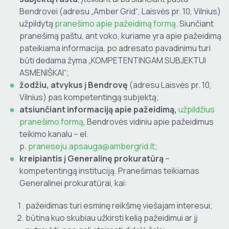
Bendrovei (adresu „Amber Grid“, Laisvės pr. 10, Vilnius)
užpildytą
pranešimo apie pažeidimą formą
. Siunčiant
pranešimą paštu, ant voko, kuriame yra apie pažeidimą
pateikiama informacija, po adresato pavadinimu turi
būti dedama žyma „KOMPETENTINGAM SUBJEKTUI
ASMENIŠKAI“;
žodžiu, atvykus į Bendrovę
(adresu Laisvės pr. 10,
Vilnius) pas kompetentingą subjektą;
atsiunčiant informaciją apie pažeidimą,
užpildžius
pranešimo formą
, Bendrovės vidiniu apie pažeidimus
teikimo kanalu – el.
p.
praneseju.apsauga@ambergrid.lt
;
kreipiantis į Generalinę prokuratūrą
–
kompetentingą instituciją. Pranešimas teikiamas
Generalinei prokuratūrai, kai:
pažeidimas turi esminę reikšmę viešajam interesui;
būtina kuo skubiau užkirsti kelią pažeidimui ar jį