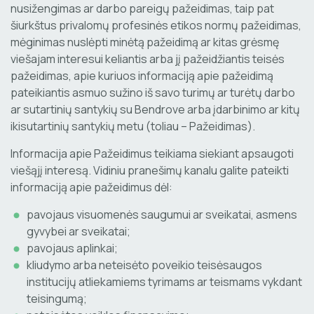
nusižengimas ar darbo pareigų pažeidimas, taip pat
šiurkštus privalomų profesinės etikos normų pažeidimas,
mėginimas nuslėpti minėtą pažeidimą ar kitas grėsmę
viešajam interesui keliantis arba jį pažeidžiantis teisės
pažeidimas, apie kuriuos informaciją apie pažeidimą
pateikiantis asmuo sužino iš savo turimų ar turėtų darbo
ar sutartinių santykių su Bendrove arba įdarbinimo ar kitų
ikisutartinių santykių metu (toliau – Pažeidimas).
Informacija apie Pažeidimus teikiama siekiant apsaugoti
viešąjį interesą. Vidiniu pranešimų kanalu galite pateikti
informaciją apie pažeidimus dėl:
pavojaus visuomenės saugumui ar sveikatai, asmens
gyvybei ar sveikatai;
pavojaus aplinkai;
kliudymo arba neteisėto poveikio teisėsaugos
institucijų atliekamiems tyrimams ar teismams vykdant
teisingumą;