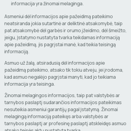
informacija yra žinomai melaginga.
Asmeniui dėl informacijos apie pažeidimą pateikimo
neatsiranda jokia sutartinė ar deliktinė atsakomybė, taip
pat atsakomybė dėl garbės ir orumo įžeidimo, dėl šmeižto,
jeigu, Įstatymo nustatyta tvarka teikdamas informaciją
apie pažeidimą, jis pagrįstai manė, kad teikia teisingą
informaciją.
Asmuo už žalą, atsiradusią dėl informacijos apie
pažeidimą pateikimo, atsako tik tokiu atveju, jei įrodoma,
kad asmuo negalėjo pagrįstai manyti, kad jo teikiama
informacija yra teisinga.
Žinomai melagingos informacijos, taip pat valstybės ar
tarnybos paslaptį sudarančios informacijos pateikimas
nesuteikia asmeniui garantijų pagal Įstatymą. Žinomai
melagingą informaciją pateikęs arba valstybės ar
tarnybos paslaptį ar profesinę paslaptį atskleidęs asmuo
atsako teisės aktų nustatyta tvarka.