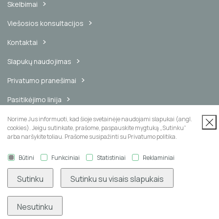
Skelbimai
Viešosios konsultacijos
Kontaktai
Slapukų naudojimas
Privatumo pranešimai
Pasitikėjimo linija
Vidinis pranešimų kanalas
Norime Jus informuoti, kad šioje svetainėje naudojami slapukai (angl.
cookies). Jeigu sutinkate, prašome, paspauskite mygtuką „Sutinku“
arba naršykite toliau. Prašome susipažinti su Privatumo politika.
Būtini
Funkciniai
Statistiniai
Reklaminiai
Naujienų prenumerata
Sutinku
Sutinku su visais slapukais
Nesutinku