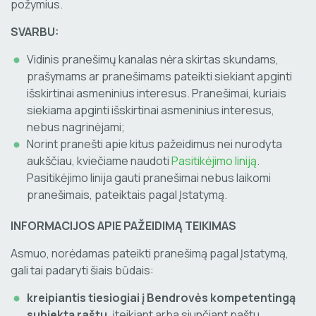
požymius.
SVARBU:
Vidinis pranešimų kanalas nėra skirtas skundams,
prašymams ar pranešimams pateikti siekiant apginti
išskirtinai asmeninius interesus. Pranešimai, kuriais
siekiama apginti išskirtinai asmeninius interesus,
nebus nagrinėjami;
Norint pranešti apie kitus pažeidimus nei nurodyta
aukščiau, kviečiame naudoti
Pasitikėjimo liniją
.
Pasitikėjimo linija gauti pranešimai nebus laikomi
pranešimais, pateiktais pagal Įstatymą.
INFORMACIJOS APIE PAŽEIDIMĄ TEIKIMAS
Asmuo, norėdamas pateikti pranešimą pagal Įstatymą,
gali tai padaryti šiais būdais:
kreipiantis tiesiogiai į Bendrovės kompetentingą
subjektą raštu
, įteikiant arba siunčiant paštu