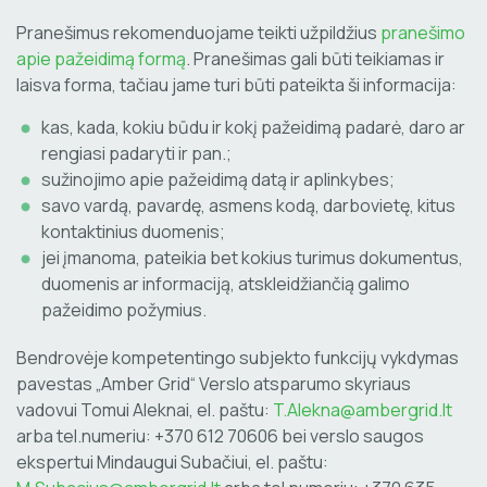
Pranešimus rekomenduojame teikti užpildžius
pranešimo
apie pažeidimą formą
. Pranešimas gali būti teikiamas ir
laisva forma, tačiau jame turi būti pateikta ši informacija:
kas, kada, kokiu būdu ir kokį pažeidimą padarė, daro ar
rengiasi padaryti ir pan.;
sužinojimo apie pažeidimą datą ir aplinkybes;
savo vardą, pavardę, asmens kodą, darbovietę, kitus
kontaktinius duomenis;
jei įmanoma, pateikia bet kokius turimus dokumentus,
duomenis ar informaciją, atskleidžiančią galimo
pažeidimo požymius.
Bendrovėje kompetentingo subjekto funkcijų vykdymas
pavestas „Amber Grid“ Verslo atsparumo skyriaus
vadovui Tomui Aleknai, el. paštu:
T.Alekna@ambergrid.lt
arba tel.numeriu: +370 612 70606 bei verslo saugos
ekspertui Mindaugui Subačiui, el. paštu: