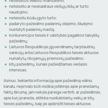
neteisėtos veiklos finansavimo;
neteisėto ar neskaidraus viešųjų lėšų ar turto
naudojimo;
neteisėtu būdu įgyto turto;
padaryto pažeidimo padarinių slėpimo, kliudymo
nustatyti padarinių mastą;
konkurencijos teisės ir valstybės pagalbos taisyklių
pažeidimų;
Lietuvos Respublikoje įgyvendinamų tarptautinių
sankcijų arba Lietuvos Respublikos teisės aktuose
numatytų ribojamųjų priemonių pažeidimo;
kitų pažeidimų, kuriais pažeidžiamas viešasis
interesas.
Asmuo, teikiantis informaciją apie pažeidimą vidiniu
kanalu, neprivalo būti visiškai įsitikinęs apie pranešamų
faktų tikrumą, jam nekyla pareiga vertinti, ar pažeidimas,
apie kurį praneša, atitinka nusikalstamų veikų ar kitų
teisės pažeidimų, kaip jie apibrėžti teisės aktuose,