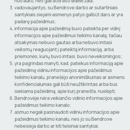
nutraukti, nes gali atsirasti didelė žala;
vadovaujantys, su Bendrove darbo ar sutartiniais
santykiais siejami asmenys patys galbūt daro ar yra
padarę pažeidimus;
informacija apie pažeidimą buvo pateikta per vidinį
informacijos apie pažeidimus teikimo kanalą, tačiau
atsakymas nebuvo gautas arba nebuvo imtasi
veiksmų reaguojant į pateiktą informaciją, arba
priemonės, kurių buvo imtasi, buvo neveiksmingos;
yra pagrindas manyti, kad, pateikus informaciją apie
pažeidimą vidiniu informacijos apie pažeidimus
teikimo kanalu, pranešėjo anonimiškumas ar asmens
konfidencialumas gali būti neužtikrintas arba bus
siekiama pažeidimą, apie kurį pranešta, nuslėpti;
Bendrovėje nėra veikiančio vidinio informacijos apie
pažeidimus teikimo kanalo;
asmuo negali pasinaudoti vidiniu informacijos apie
pažeidimus teikimo kanalu, nes jo su Bendrove
nebesieja darbo ar kiti teisiniai santykiai.