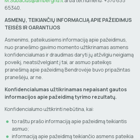
M.Subacius@ambergrid.lt
arba tel.numeriu: +370 635
65340.
ASMENŲ, TEIKIANČIŲ INFORMACIJĄ APIE PAŽEIDIMUS
TEISĖS IR GARANTIJOS
Asmenims, pateikusiems informaciją apie pažeidimus,
nuo pranešimo gavimo momento užtikrinamas asmens
konfidencialumas ir draudimas daryti jų atžvilgiu neigiamą
poveikį, neatsižvelgiant į tai, ar asmuo pateikęs
pranešimą apie pažeidimą Bendrovėje buvo pripažintas
pranešėju, ar ne.
Konfidencialumas užtikrinamas nepaisant gautos
informacijos apie pažeidimą tyrimo rezultatų.
Konfidencialumo užtikrinti nebūtina, kai:
to raštu prašo informaciją apie pažeidimą teikiantis
asmuo;
informaciją apie pažeidimą teikiančio asmens pateikia