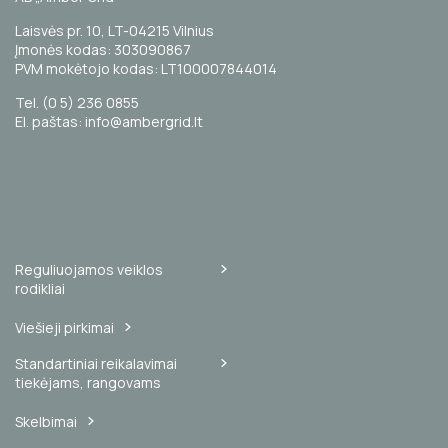
Laisvės pr. 10, LT-04215 Vilnius
Įmonės kodas: 303090867
PVM mokėtojo kodas: LT100007844014
Tel. (0 5) 236 0855
El. paštas: info@ambergrid.lt
Reguliuojamos veiklos
rodikliai
Viešieji pirkimai
Standartiniai reikalavimai
tiekėjams, rangovams
Skelbimai