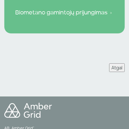
Biometano gamintojų prijungimas
Atgal
AB „Amber Grid“