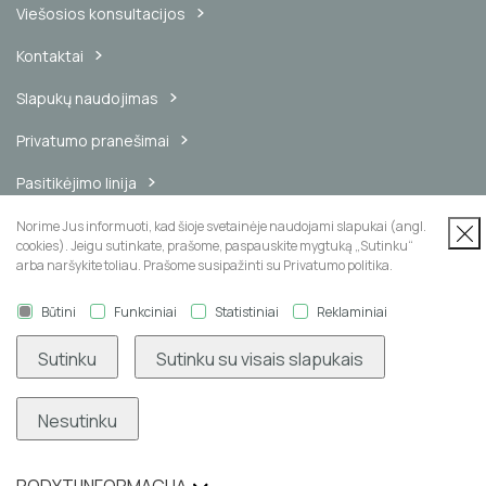
Viešosios konsultacijos
Kontaktai
Slapukų naudojimas
Privatumo pranešimai
Pasitikėjimo linija
Vidinis pranešimų kanalas
Norime Jus informuoti, kad šioje svetainėje naudojami slapukai (angl.
cookies). Jeigu sutinkate, prašome, paspauskite mygtuką „Sutinku“
arba naršykite toliau. Prašome susipažinti su Privatumo politika.
Būtini
Funkciniai
Statistiniai
Reklaminiai
Naujienų prenumerata
Sutinku
Sutinku su visais slapukais
Nesutinku
Užsisakyti