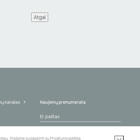
Atgal
mų kanalas
Naujienų prenumerata
Užsisakyti
liau. Prašome susipažinti su Privatumo politika.