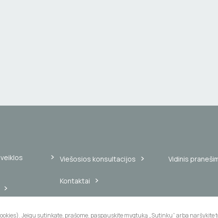
veiklos
Viešosios konsultacijos
Vidinis praneši
Kontaktai
Slapukų naudojimas
ikalavimai
cookies). Jeigu sutinkate, prašome, paspauskite mygtuką „Sutinku“ arba naršykite to