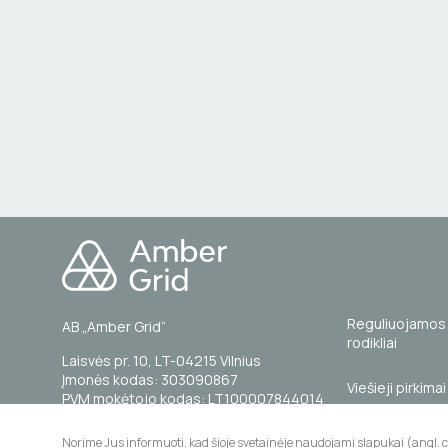
Reguliuojamos 
AB „Amber Grid“
rodikliai
Laisvės pr. 10, LT-04215 Vilnius
Įmonės kodas: 303090867
Viešieji pirkimai
PVM mokėtojo kodas: LT100007844014
Standartiniai re
Tel. (0 5) 236 0855
Norime Jus informuoti, kad šioje svetainėje naudojami slapukai (angl. 