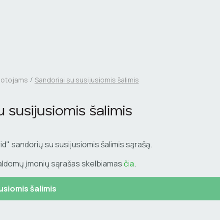
uotojams
Sandoriai su susijusiomis šalimis
 susijusiomis šalimis
d" sandorių su susijusiomis šalimis sąrašą.
valdomų įmonių sąrašas skelbiamas
čia
.
usiomis šalimis