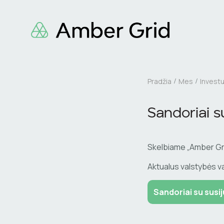
Pradžia
Mes
Invest
Sandoriai su
Skelbiame „Amber Gri
Aktualus valstybės 
Sandoriai su susij