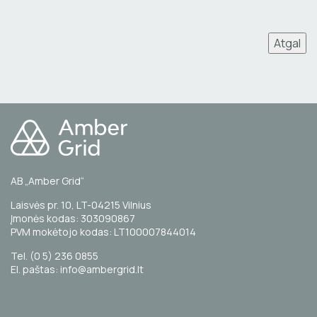
Atgal
AB „Amber Grid“
Laisvės pr. 10, LT-04215 Vilnius
Įmonės kodas: 303090867
PVM mokėtojo kodas: LT100007844014
Tel. (0 5) 236 0855
El. paštas: info@ambergrid.lt