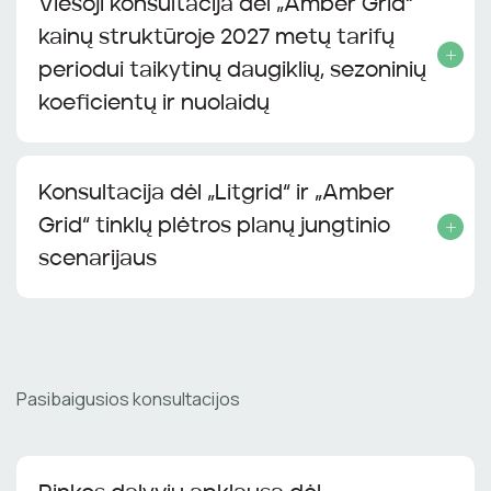
Viešoji konsultacija dėl „Amber Grid“
kainų struktūroje 2027 metų tarifų
periodui taikytinų daugiklių, sezoninių
koeficientų ir nuolaidų
Konsultacija dėl „Litgrid“ ir „Amber
Grid“ tinklų plėtros planų jungtinio
scenarijaus
Pasibaigusios konsultacijos