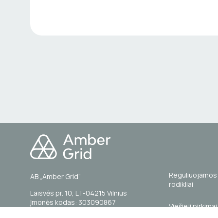
Reguliuojamos 
AB „Amber Grid“
rodikliai
Laisvės pr. 10, LT-04215 Vilnius
Įmonės kodas: 303090867
Viešieji pirkimai
PVM mokėtojo kodas: LT100007844014