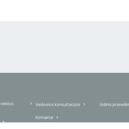
veiklos
Viešosios konsultacijos
Vidinis praneši
Kontaktai