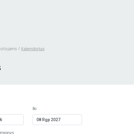
uotojams
Kalendorius
s