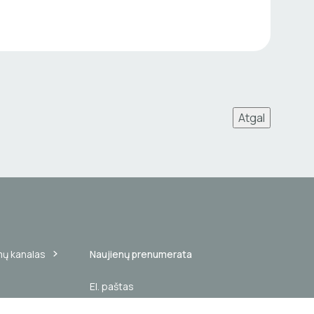
Atgal
mų kanalas
Naujienų prenumerata