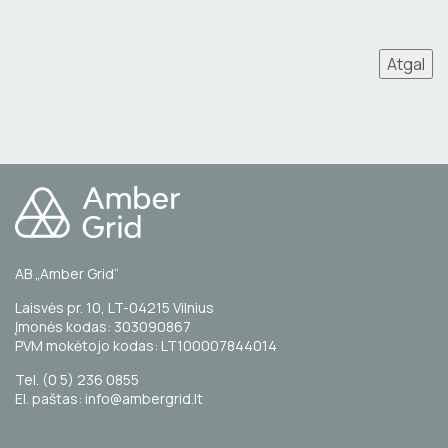
Atgal
AB „Amber Grid“
Laisvės pr. 10, LT-04215 Vilnius
Įmonės kodas: 303090867
PVM mokėtojo kodas: LT100007844014
Tel. (0 5) 236 0855
El. paštas: info@ambergrid.lt