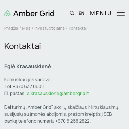
MENIU
EN
Pradžia
Mes
Investuotojams
Kontaktai
Kontaktai
Eglė Krasauskienė
Komunikacijos vadovė
Tel. +370 637 06011
El. paštas:
e.krasauskiene@ambergrid.lt
Dėl turimų „Amber Grid" akcijų skaičiaus ir kitų klausimų,
susijusių su įmonės akcijomis, prašom kreiptis į SEB
banką telefono numeriu +370 5 268 2822.