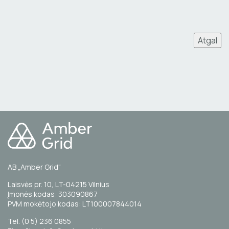
Atgal
AB „Amber Grid“
Laisvės pr. 10, LT-04215 Vilnius
Įmonės kodas: 303090867
PVM mokėtojo kodas: LT100007844014
Tel. (0 5) 236 0855