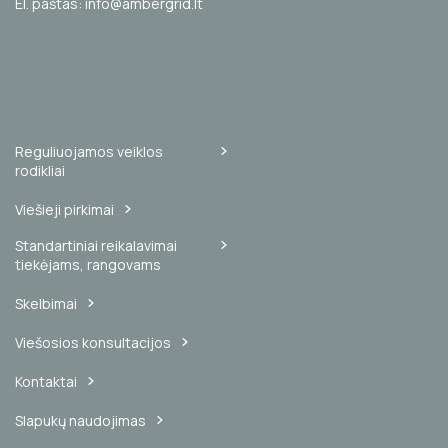
El. paštas: info@ambergrid.lt
Reguliuojamos veiklos
rodikliai
Viešieji pirkimai
Standartiniai reikalavimai
tiekėjams, rangovams
Skelbimai
Viešosios konsultacijos
Kontaktai
Slapukų naudojimas