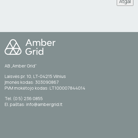
Atgal
AB „Amber Grid“
Laisvės pr. 10, LT-04215 Vilnius
Įmonės kodas: 303090867
PVM mokėtojo kodas: LT100007844014
Tel. (0 5) 236 0855
El. paštas: info@ambergrid.lt