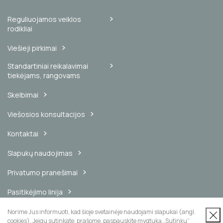
Reguliuojamos veiklos
rodikliai
Viešieji pirkimai
Standartiniai reikalavimai
tiekėjams, rangovams
Skelbimai
Viešosios konsultacijos
Kontaktai
Slapukų naudojimas
Privatumo pranešimai
Pasitikėjimo linija
Vidinis pranešimų kanalas
Norime Jus informuoti, kad šioje svetainėje naudojami slapukai (angl.
cookies). Jeigu sutinkate, prašome, paspauskite mygtuką „Sutinku“