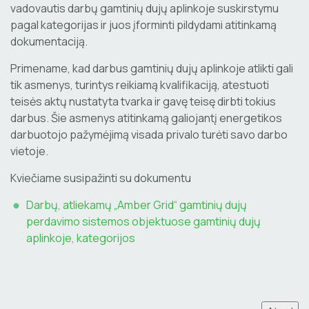
vadovautis darbų gamtinių dujų aplinkoje suskirstymu
pagal kategorijas ir juos įforminti pildydami atitinkamą
dokumentaciją.
Primename, kad darbus gamtinių dujų aplinkoje atlikti gali
tik asmenys, turintys reikiamą kvalifikaciją, atestuoti
teisės aktų nustatyta tvarka ir gavę teisę dirbti tokius
darbus. Šie asmenys atitinkamą galiojantį energetikos
darbuotojo pažymėjimą visada privalo turėti savo darbo
vietoje.
Kviečiame susipažinti su dokumentu
Darbų, atliekamų „Amber Grid“ gamtinių dujų
perdavimo sistemos objektuose gamtinių dujų
aplinkoje, kategorijos