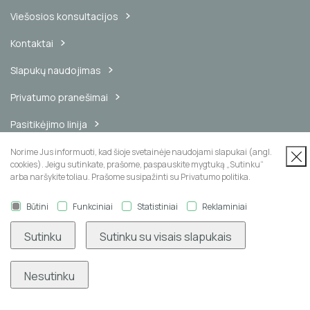
Viešosios konsultacijos
Kontaktai
Slapukų naudojimas
Privatumo pranešimai
Pasitikėjimo linija
Vidinis pranešimų kanalas
Norime Jus informuoti, kad šioje svetainėje naudojami slapukai (angl.
cookies). Jeigu sutinkate, prašome, paspauskite mygtuką „Sutinku“
arba naršykite toliau. Prašome susipažinti su Privatumo politika.
Būtini
Funkciniai
Statistiniai
Reklaminiai
Naujienų prenumerata
Sutinku
Sutinku su visais slapukais
Nesutinku
Užsisakyti