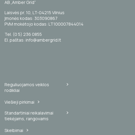
AB „Amber Grid“
Laisvės pr. 10, LT-04215 Vilnius
Įmonės kodas: 303090867
PVM mokėtojo kodas: LT100007844014
Tel. (0 5) 236 0855
El. paštas: info@ambergrid.lt
Reguliuojamos veiklos
rodikliai
Viešieji pirkimai
Standartiniai reikalavimai
tiekėjams, rangovams
Skelbimai