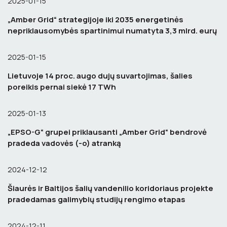
2025-01-15
„Amber Grid“ strategijoje iki 2035 energetinės
nepriklausomybės spartinimui numatyta 3,3 mlrd. eurų
2025-01-15
Lietuvoje 14 proc. augo dujų suvartojimas, šalies
poreikis pernai siekė 17 TWh
2025-01-13
„EPSO-G“ grupei priklausanti „Amber Grid“ bendrovė
pradeda vadovės (-o) atranką
2024-12-12
Šiaurės ir Baltijos šalių vandenilio koridoriaus projekte
pradedamas galimybių studijų rengimo etapas
2024-12-11