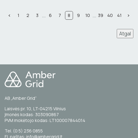
...
...
1
2
3
6
7
8
9
10
39
40
41
Atgal
AB „Amber Grid“
Laisvės pr. 10, LT-04215 Vilnius
Įmonės kodas: 303090867
PVM mokėtojo kodas: LT100007844014
Tel. (0 5) 236 0855
El. paštas: info@ambergrid.lt