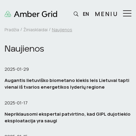
MENIU
EN
Pradžia
Žiniasklaidai
Naujienos
Naujienos
2025-01-29
Augantis lietuviško biometano kiekis leis Lietuvai tapti
vienai iš tvarios energetikos lyderių regione
2025-01-17
Nepriklausomi ekspertai patvirtino, kad GIPL dujotiekio
eksploatacija yra saugi