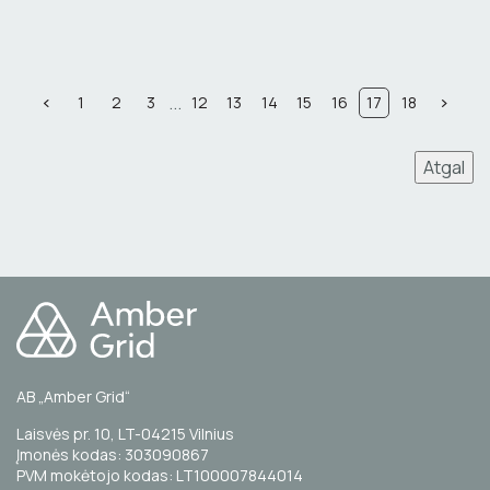
...
1
2
3
12
13
14
15
16
17
18
Atgal
AB „Amber Grid“
Laisvės pr. 10, LT-04215 Vilnius
Įmonės kodas: 303090867
PVM mokėtojo kodas: LT100007844014