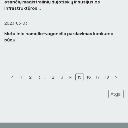
esančių magistralinių dujotiekių ir susijusios
infrastruktūros...
2023-05-03
Metalinio namelio–vagonėlio pardavimas konkurso
būdu
...
1
2
3
12
13
14
15
16
17
18
Atgal