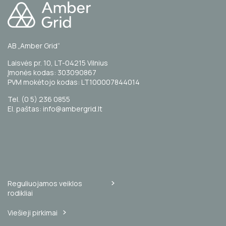
AB „Amber Grid“
Laisvės pr. 10, LT-04215 Vilnius
Įmonės kodas: 303090867
PVM mokėtojo kodas: LT100007844014
Tel. (0 5) 236 0855
El. paštas: info@ambergrid.lt
Reguliuojamos veiklos
rodikliai
Viešieji pirkimai