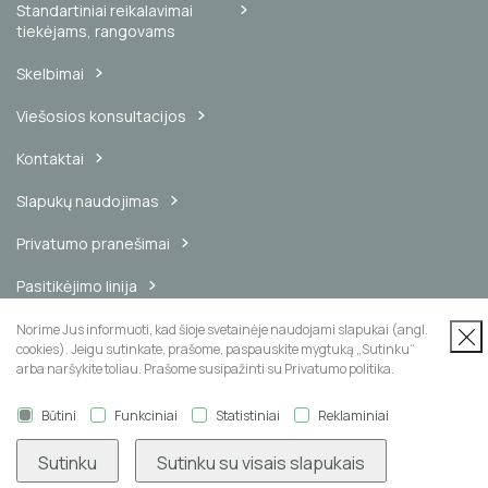
Standartiniai reikalavimai
tiekėjams, rangovams
Skelbimai
Viešosios konsultacijos
Kontaktai
Slapukų naudojimas
Privatumo pranešimai
Pasitikėjimo linija
Vidinis pranešimų kanalas
Norime Jus informuoti, kad šioje svetainėje naudojami slapukai (angl.
cookies). Jeigu sutinkate, prašome, paspauskite mygtuką „Sutinku“
arba naršykite toliau. Prašome susipažinti su Privatumo politika.
Būtini
Funkciniai
Statistiniai
Reklaminiai
Naujienų prenumerata
Sutinku
Sutinku su visais slapukais