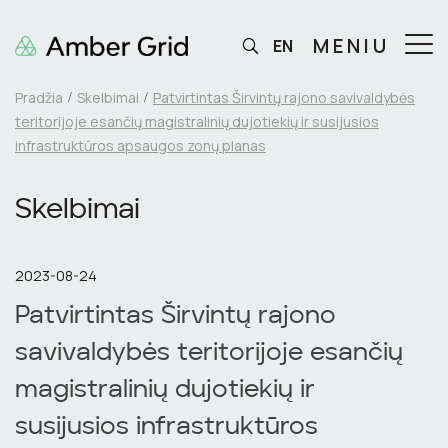
MENIU
EN
Pradžia
Skelbimai
Patvirtintas Širvintų rajono savivaldybės
teritorijoje esančių magistralinių dujotiekių ir susijusios
infrastruktūros apsaugos zonų planas
Skelbimai
2023-08-24
Patvirtintas Širvintų rajono
savivaldybės teritorijoje esančių
magistralinių dujotiekių ir
susijusios infrastruktūros