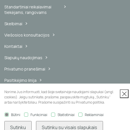
Standartiniai reikalavimai
tiekėjams, rangovams
Skelbimai
Viešosios konsultacijos
Kontaktai
Slapukų naudojimas
Privatumo pranešimai
Pasitikėjimo linija
Vidinis pranešimų kanalas
Norime Jus informuoti, kad šioje svetainėje naudojami slapukai (angl.
cookies). Jeigu sutinkate, prašome, paspauskite mygtuką „Sutinku“
arba naršykite toliau. Prašome susipažinti su Privatumo politika.
Būtini
Funkciniai
Statistiniai
Reklaminiai
Naujienų prenumerata
Sutinku
Sutinku su visais slapukais