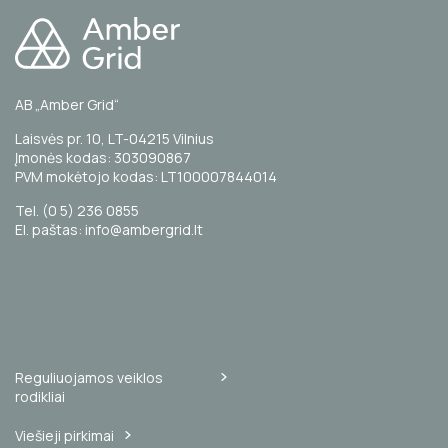
AB „Amber Grid“
Laisvės pr. 10, LT-04215 Vilnius
Įmonės kodas: 303090867
PVM mokėtojo kodas: LT100007844014
Tel. (0 5) 236 0855
El. paštas: info@ambergrid.lt
Reguliuojamos veiklos
rodikliai
Viešieji pirkimai