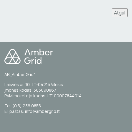
Atgal
AB „Amber Grid“
Laisvės pr. 10, LT-04215 Vilnius
Įmonės kodas: 303090867
PVM mokėtojo kodas: LT100007844014
Tel. (0 5) 236 0855
El. paštas: info@ambergrid.lt