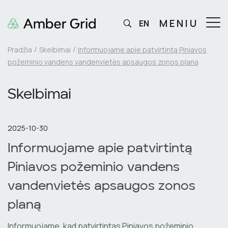
MENIU
EN
Pradžia
Skelbimai
Informuojame apie patvirtintą Piniavos
požeminio vandens vandenvietės apsaugos zonos planą
Skelbimai
2025-10-30
Informuojame apie patvirtintą
Piniavos požeminio vandens
vandenvietės apsaugos zonos
planą
Informuojame, kad patvirtintas Piniavos požeminio