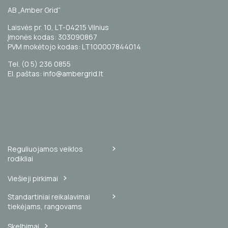
AB „Amber Grid“
Laisvės pr. 10, LT-04215 Vilnius
Įmonės kodas: 303090867
PVM mokėtojo kodas: LT100007844014
Tel. (0 5) 236 0855
El. paštas: info@ambergrid.lt
Reguliuojamos veiklos
rodikliai
Viešieji pirkimai
Standartiniai reikalavimai
tiekėjams, rangovams
Skelbimai