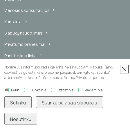
Viešosios konsultacijos
Kontaktai
Slapukų naudojimas
Privatumo pranešimai
Pasitikėjimo linija
Vidinis pranešimų kanalas
Norime Jus informuoti, kad šioje svetainėje naudojami slapukai (angl.
cookies). Jeigu sutinkate, prašome, paspauskite mygtuką „Sutinku“
arba naršykite toliau. Prašome susipažinti su Privatumo politika.
Būtini
Funkciniai
Statistiniai
Reklaminiai
Naujienų prenumerata
Sutinku
Sutinku su visais slapukais
Nesutinku
Užsisakyti