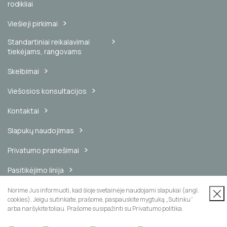
rodikliai
Viešieji pirkimai
Standartiniai reikalavimai
tiekėjams, rangovams
Skelbimai
Viešosios konsultacijos
Kontaktai
Slapukų naudojimas
Privatumo pranešimai
Pasitikėjimo linija
Vidinis pranešimų kanalas
Norime Jus informuoti, kad šioje svetainėje naudojami slapukai (angl.
cookies). Jeigu sutinkate, prašome, paspauskite mygtuką „Sutinku“
arba naršykite toliau. Prašome susipažinti su Privatumo politika.