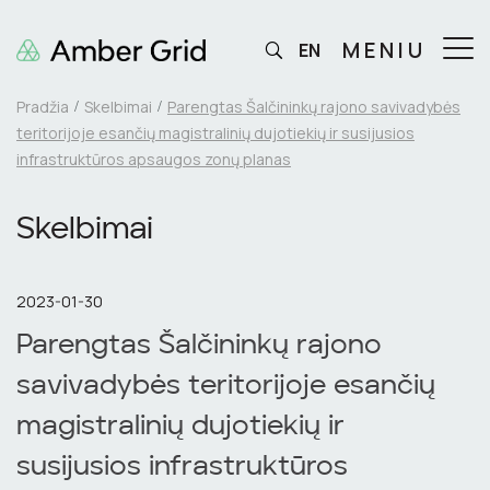
MENIU
EN
Pradžia
Skelbimai
Parengtas Šalčininkų rajono savivadybės
teritorijoje esančių magistralinių dujotiekių ir susijusios
infrastruktūros apsaugos zonų planas
Skelbimai
2023-01-30
Parengtas Šalčininkų rajono
savivadybės teritorijoje esančių
magistralinių dujotiekių ir
susijusios infrastruktūros