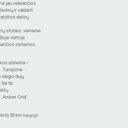
rie jau veikiančios
avimų ir valdant
statybos darbų.
rių stoties, viename
šioje vietoje
kiančios sistemos,
akos sistema –
i. Turėjome
o slėgio dujų
 Ne tik
eiktų
o „Amber Grid“
kritį 38 km naujojo