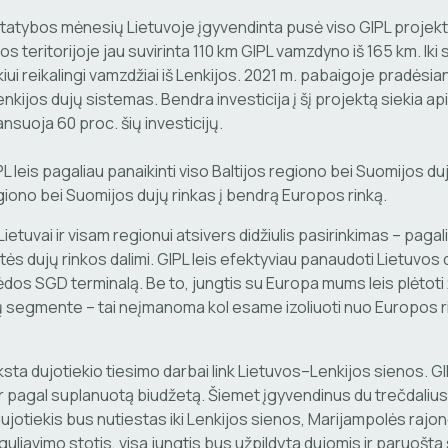
statybos mėnesių Lietuvoje įgyvendinta pusė viso GIPL projekt
os teritorijoje jau suvirinta 110 km GIPL vamzdyno iš 165 km. Ik
iui reikalingi vamzdžiai iš Lenkijos. 2021 m. pabaigoje pradėsian
nkijos dujų sistemas. Bendra investicija į šį projektą siekia ap
suoja 60 proc. šių investicijų.
L leis pagaliau panaikinti viso Baltijos regiono bei Suomijos dujų 
giono bei Suomijos dujų rinkas į bendrą Europos rinką.
g Lietuvai ir visam regionui atsivers didžiulis pasirinkimas – paga
rtės dujų rinkos dalimi. GIPL leis efektyviau panaudoti Lietuvo
ėdos SGD terminalą. Be to, jungtis su Europa mums leis plėtoti 
 segmente – tai neįmanoma kol esame izoliuoti nuo Europos r
yksta dujotiekio tiesimo darbai link Lietuvos–Lenkijos sienos. G
r pagal suplanuotą biudžetą. Šiemet įgyvendinus du trečdalius 
jotiekis bus nutiestas iki Lenkijos sienos, Marijampolės rajo
eguliavimo stotis, visa jungtis bus užpildyta dujomis ir paruošta