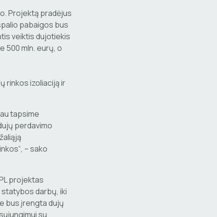
o. Projektą pradėjus
i spalio pabaigos bus
tis veiktis dujotiekis
ie 500 mln. eurų, o
rinkos izoliaciją ir
liau tapsime
s dujų perdavimo
žaliąją
inkos“, – sako
IPL projektas
statybos darbų, iki
ne bus įrengta dujų
 sujungimui su