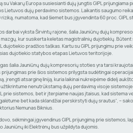
iją su Vakarų Europa susiesianti dujų jungtis GIPL prijungiama p
s Lietuvos dujų perdavimo sistemos. Laikantis saugumo reikal
 riziką, numatoma, kad šiemet bus įgyvendinta 60 proc. GIPL 
s darbai vyksta Širvintų rajone, šalia Jauniūnų dujų kompreso
mazgų, kur susikerta keletas magistralinių dujotiekių. Būtent 
L dujotiekio pradžios taškas. Kartu su GIPL prijungimu prie vei
as dujotiekio statybos etapas Lietuvos teritorijoje.
gas šalia Jauniūnų dujų kompresorių stoties yra tarsi kraujot
s prijungimas prie šios sistemos prilygsta sudėtingai operacija
, įrengti atsarginę liniją, kuria laikinai nukreipėme didelį aukšt
 užtikrintume nenutrūkstamą dujų perdavimą visoje sistemoje.
L prie sistemos, bet ir įterpiame naujas įtaisus, kad sistema v
 galėtume bet kada sklandžiai perskirstyti dujų srautus“, – sak
ektorius Nemunas Biknius.
ovo, sėkmingai įgyvendinus GIPL prijungimą prie sistemos, lap
o Jauniūnų iki Elektrėnų bus užpildyta dujomis.