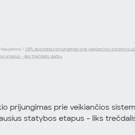
Naujienos
GIPL dujotiekio prijungimas prie veikiančios sistemos u
s etapus – liks trečdalis darbų
kio prijungimas prie veikiančios siste
ausius statybos etapus – liks trečdal