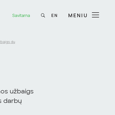
MENIU
Savitarna
EN
žbaigs du
mos užbaigs
is darbų