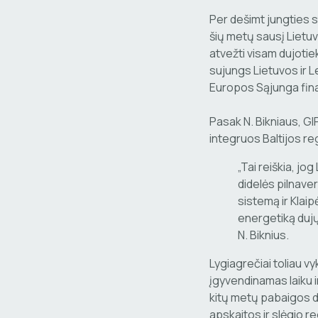
Per dešimt jungties 
šių metų sausį Lietuv
atvežti visam dujotiek
sujungs Lietuvos ir Le
Europos Sąjunga finan
Pasak N. Bikniaus, GIP
integruos Baltijos re
„Tai reiškia, jo
didelės pilnave
sistemą ir Klaip
energetiką dujų
N. Biknius.
Lygiagrečiai toliau v
įgyvendinamas laiku i
kitų metų pabaigos du
apskaitos ir slėgio r