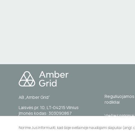
Reguliuojamos 
AB „Amber Grid“
rodikliai
Laisvės pr. 10, LT-04215 Vilnius
Įmonės kodas: 303090867
Viešieji pirkimai
PVM mokėtojo kodas: LT100007844014
Norime Jus informuoti, kad šioje svetainėje naudojami slapukai (angl. 
Standartiniai re
Tel. (0 5) 236 0855
tiekėjams, ra
El. paštas: info@ambergrid.lt