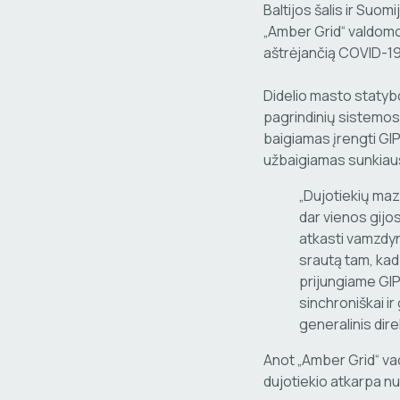
Baltijos šalis ir Suom
„Amber Grid“ valdomo
aštrėjančią COVID-19
Didelio masto statybo
pagrindinių sistemos 
baigiamas įrengti GIP
užbaigiamas sunkiausi
„Dujotiekių maz
dar vienos gijo
atkasti vamzdyną
srautą tam, kad
prijungiame GIP
sinchroniškai ir
generalinis dir
Anot „Amber Grid“ vad
dujotiekio atkarpa nu