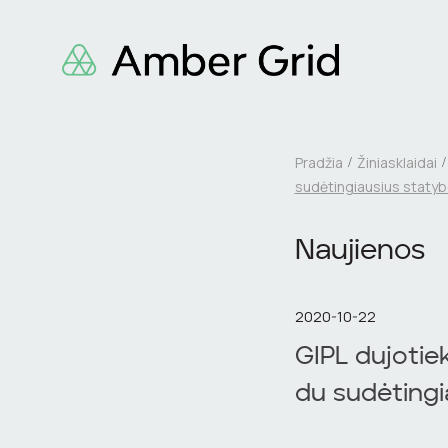
Pradžia
Žiniasklaidai
sudėtingiausius statybo
Naujienos
2020-10-22
GIPL dujotie
du sudėtingi