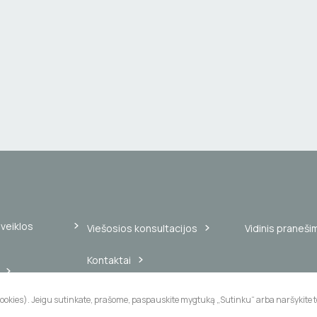
veiklos
Viešosios konsultacijos
Vidinis praneši
Kontaktai
Slapukų naudojimas
cookies). Jeigu sutinkate, prašome, paspauskite mygtuką „Sutinku“ arba naršykite to
ikalavimai
ngovams