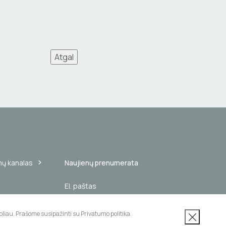
Atgal
mų kanalas
Naujienų prenumerata
Užsisakyti
liau. Prašome susipažinti su Privatumo politika.