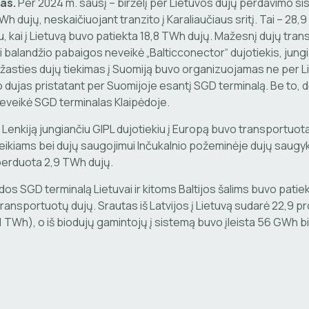
as.
Per 2024 m. sausį – birželį per Lietuvos dujų perdavimo si
h dujų, neskaičiuojant tranzito į Karaliaučiaus sritį. Tai – 28,9
, kai į Lietuvą buvo patiekta 18,8 TWh dujų. Mažesnį dujų tran
ki balandžio pabaigos neveikė „Balticconector“ dujotiekis, jungia
iežasties dujų tiekimas į Suomiją buvo organizuojamas ne per L
dujas pristatant per Suomijoje esantį SGD terminalą. Be to, d
eveikė SGD terminalas Klaipėdoje.
r Lenkiją jungiančiu GIPL dujotiekiu į Europą buvo transportuota
oreikiams bei dujų saugojimui Inčukalnio požeminėje dujų saugy
 perduota 2,9 TWh dujų.
dos SGD terminalą Lietuvai ir kitoms Baltijos šalims buvo patiek
ransportuotų dujų. Srautas iš Latvijos į Lietuvą sudarė 22,9 pro
(1 TWh), o iš biodujų gamintojų į sistemą buvo įleista 56 GWh 