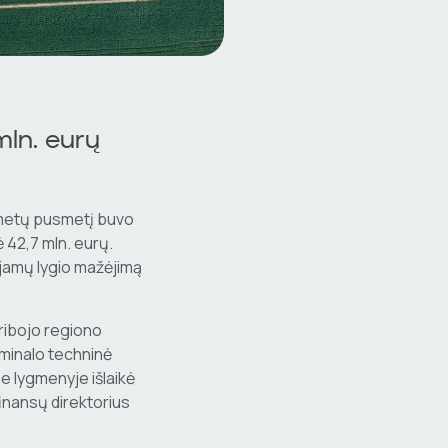
mln. eurų
 metų pusmetį buvo
ė 42,7 mln. eurų.
ajamų lygio mažėjimą
ribojo regiono
rminalo techninė
e lygmenyje išlaikė
inansų direktorius