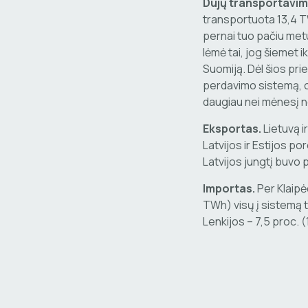
Dujų transportavim
transportuota 13,4 TW
pernai tuo pačiu metu
lėmė tai, jog šiemet i
Suomiją. Dėl šios pr
perdavimo sistemą, o 
daugiau nei mėnesį n
Eksportas.
Lietuvą i
Latvijos ir Estijos p
Latvijos jungtį buvo
Importas.
Per Klaipė
TWh) visų į sistemą t
Lenkijos – 7,5 proc. 