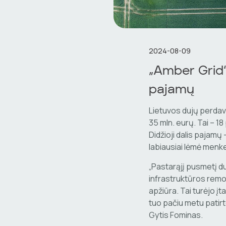
2024-08-09
„Amber Grid“
pajamų
Lietuvos dujų perdav
35 mln. eurų. Tai – 18
Didžioji dalis pajamų
labiausiai lėmė menke
„Pastarąjį pusmetį d
infrastruktūros remo
apžiūra. Tai turėjo 
tuo pačiu metu patir
Gytis Fominas.