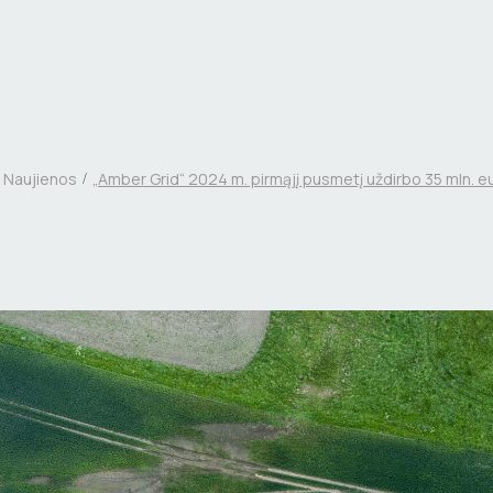
Naujienos
„Amber Grid“ 2024 m. pirmąjį pusmetį uždirbo 35 mln. e