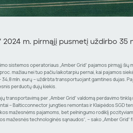
 2024 m. pirmąjį pusmetį uždirbo 35 
imo sistemos operatoriaus „Amber Grid“ pajamos pirmąjį šių
 proc. mažiau nei tuo pačiu laikotarpiu pernai, kai pajamos siek
 – 34,8 mln. eurų – uždirbta transportuojant gamtines dujas. P
snis perduotų dujų kiekis.
ujų transportavimą per „Amber Grid“ valdomą perdavimo tinklą 
ntai – Balticconnector jungties remontas ir Klaipėdos SGD te
įtakos mažesnėms pajamoms, bet pelningumo rodiklį pozityviam
tos mažesnės technologinės sąnaudos“, – sako „Amber Grid“ f