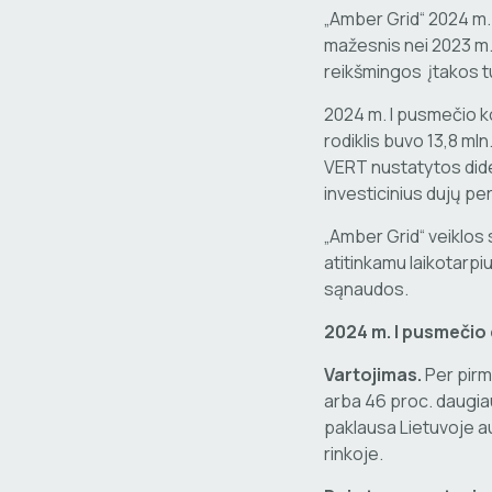
„Amber Grid“ 2024 m.
mažesnis nei 2023 m. 
reikšmingos įtakos t
2024 m. I pusmečio k
rodiklis buvo 13,8 mln
VERT nustatytos dide
investicinius dujų pe
„Amber Grid“ veiklos 
atitinkamu laikotarpi
sąnaudos.
2024 m. I pusmečio 
Vartojimas.
Per pirm
arba 46 proc. daugiau
paklausa Lietuvoje a
rinkoje.