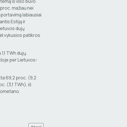
stemą iš viso buvo
 proc. mažiau nei
sportavimą labiausiai
ntis Estiją ir
ietuvos dujų
ėl vykusios patikros
 1,1 TWh dujų.
kloje per Lietuvos-
ta 69,2 proc. (9,2
c. (3,1 TWh), iš
biometano.