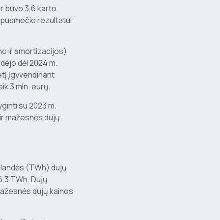
r buvo 3,6 karto
I pusmečio rezultatui
o ir amortizacijos)
didėjo dėl 2024 m.
tį įgyvendinant
ik 3 mln. eurų.
yginti su 2023 m.
 ir mažesnės dujų
alandės (TWh) dujų
 6,3 TWh. Dujų
mažesnės dujų kainos