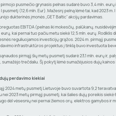
 pirmojo pusmečio grynasis pelnas sudarė buvo 3,4 mln. eurų i
I pusmetį (12,6 mln. Eur). Mažesnį pelną lėmė tai, kad 2023 m. 
urėjo dukterinės įmonės „GET Baltic” akcijų pardavimas.
oreguotas EBITDA (pelnas iki mokesčių, palūkanų, nusidėvėjim
. eurų, kai pernai tuo pačiu metu siekė 12,5 mln. eurų. Rodiklis 
snės reguliuojamos investicijų grąžos. 2024 m. pirmąjį pusme
rdavimo infrastruktūros projektus į tinklą buvo investuota beve
sąnaudos pirmąjį šių metų pusmetį sudarė 23,1 mln. eurų ir, pal
u, sumažėjo trečdaliu. Šį pokytį lėmė sumažėjusios dujų kainos
dujų perdavimo kiekiai
ąjį 2024 metų pusmetį Lietuvoje buvo suvartota 9,2 teravatv
 nei 2023 metų pirmąjį pusmetį, kai šalies dujų poreikis siekė
ugo dėl vėsesnių nei pernai žiemos orų, elektros gamybos ir 