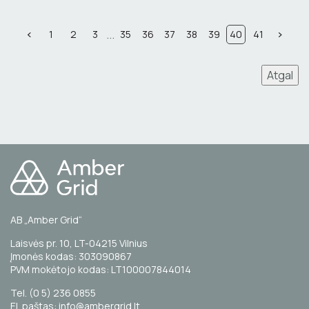
...
1
2
3
35
36
37
38
39
40
41
Atgal
AB „Amber Grid“
Laisvės pr. 10, LT-04215 Vilnius
Įmonės kodas: 303090867
PVM mokėtojo kodas: LT100007844014
Tel. (0 5) 236 0855
El. paštas: info@ambergrid.lt