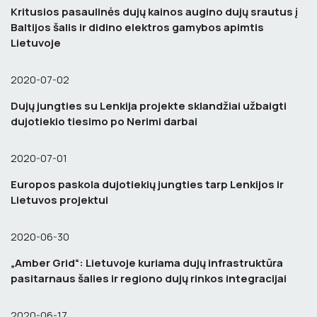
Kritusios pasaulinės dujų kainos augino dujų srautus į
Baltijos šalis ir didino elektros gamybos apimtis
Lietuvoje
2020-07-02
Dujų jungties su Lenkija projekte sklandžiai užbaigti
dujotiekio tiesimo po Nerimi darbai
2020-07-01
Europos paskola dujotiekių jungties tarp Lenkijos ir
Lietuvos projektui
2020-06-30
„Amber Grid“: Lietuvoje kuriama dujų infrastruktūra
pasitarnaus šalies ir regiono dujų rinkos integracijai
2020-06-17