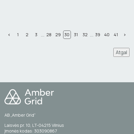
...
...
1
2
3
28
29
30
31
32
39
40
41
Atgal
AB „Amber Grid“
Laisvės pr. 10, LT-04215 Vilnius
Įmonės kodas: 303090867