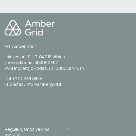
AB „Amber Grid“
Laisvės pr. 10, LT-04215 Vilnius
Įmonės kodas: 303090867
PVM mokėtojo kodas: LT100007844014
Tel. (0 5) 236 0855
El. paštas: info@ambergrid.lt
Reguliuojamos veiklos
rodikliai