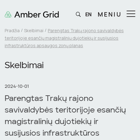
MENIU
EN
Pradžia
Skelbimai
Parengtas Trakų rajono savivaldybės
teritorijoje esančių magistralinių dujotiekių ir susijusios
infrastruktūros apsaugos zonų planas
Skelbimai
2024-10-01
Parengtas Trakų rajono
savivaldybės teritorijoje esančių
magistralinių dujotiekių ir
susijusios infrastruktūros