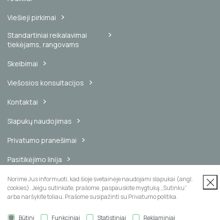
Viešieji pirkimai
Standartiniai reikalavimai
tiekėjams, rangovams
Skelbimai
Viešosios konsultacijos
Kontaktai
Slapukų naudojimas
Privatumo pranešimai
Pasitikėjimo linija
Vidinis pranešimų kanalas
Norime Jus informuoti, kad šioje svetainėje naudojami slapukai (angl.
cookies). Jeigu sutinkate, prašome, paspauskite mygtuką „Sutinku“
arba naršykite toliau. Prašome susipažinti su Privatumo politika.
Būtini
Funkciniai
Statistiniai
Reklaminiai