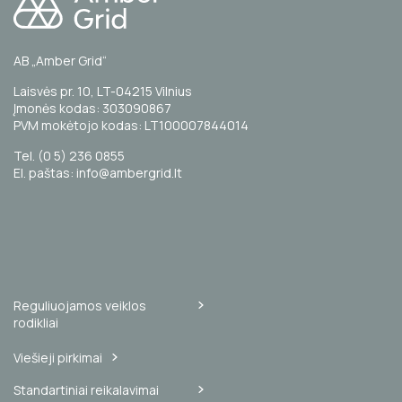
AB „Amber Grid“
Laisvės pr. 10, LT-04215 Vilnius
Įmonės kodas: 303090867
PVM mokėtojo kodas: LT100007844014
Tel. (0 5) 236 0855
El. paštas: info@ambergrid.lt
Reguliuojamos veiklos
rodikliai
Viešieji pirkimai
Standartiniai reikalavimai