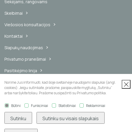
tiekėjams, rangovams
Skelbimai
Viešosios konsultacijos
Kontaktai
Slapukų naudojimas
Privatumo pranešimai
Pasitikėjimo linija
Vidinis pranešimų kanalas
Norime Jus informuoti, kad šioje svetainėje naudojami slapukai (angl.
cookies). Jeigu sutinkate, prašome, paspauskite mygtuką „Sutinku“
arba naršykite toliau. Prašome susipažinti su Privatumo politika.
Būtini
Funkciniai
Statistiniai
Reklaminiai
Naujienų prenumerata
Sutinku
Sutinku su visais slapukais