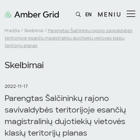
MENIU
EN
Pradžia
Skelbimai
Parengtas Šalčininkų rajono savivaldybės
teritorijoje esančių magistralinių dujotiekių vietovės klasių
teritorijų planas
Skelbimai
2022-11-17
Parengtas Šalčininkų rajono
savivaldybės teritorijoje esančių
magistralinių dujotiekių vietovės
klasių teritorijų planas