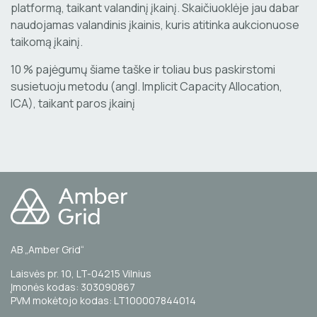
platformą, taikant valandinį įkainį. Skaičiuoklėje jau dabar
naudojamas valandinis įkainis, kuris atitinka aukcionuose
taikomą įkainį.
10 % pajėgumų šiame taške ir toliau bus paskirstomi
susietuoju metodu (angl. Implicit Capacity Allocation,
ICA), taikant paros įkainį
AB „Amber Grid“
Laisvės pr. 10, LT-04215 Vilnius
Įmonės kodas: 303090867
PVM mokėtojo kodas: LT100007844014