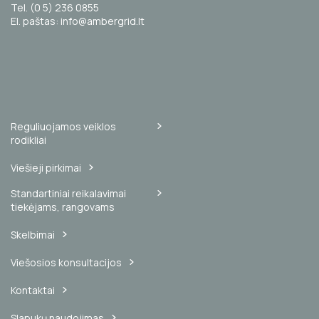
Tel. (0 5) 236 0855
El. paštas: info@ambergrid.lt
Reguliuojamos veiklos
rodikliai
Viešieji pirkimai
Standartiniai reikalavimai
tiekėjams, rangovams
Skelbimai
Viešosios konsultacijos
Kontaktai
Slapukų naudojimas