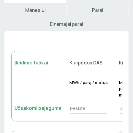
Mėnesiui
Parai
Einamajai parai
Įleidimo taškai
Klaipėdos DAS
Kiemė
MWh / parą / metus
MWh /
parą /
metus
Užsakomi pajėgumai