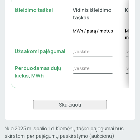
Išleidimo taškai
Vidinis išleidimo
Kiemė
taškas
MWh / parą / metus
MWh / 
metus
Užsakomi pajėgumai
Perduodamas dujų
kiekis, MWh
Skaičiuoti
Nuo 2025 m. spalio 1 d. Kiemėnų taške pajėgumai bus
skirstomi per pajėgumų paskirstymo (aukcionų)