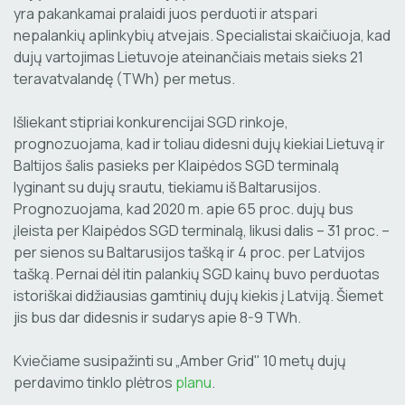
yra pakankamai pralaidi juos perduoti ir atspari
nepalankių aplinkybių atvejais. Specialistai skaičiuoja, kad
dujų vartojimas Lietuvoje ateinančiais metais sieks 21
teravatvalandę (TWh) per metus.
Išliekant stipriai konkurencijai SGD rinkoje,
prognozuojama, kad ir toliau didesni dujų kiekiai Lietuvą ir
Baltijos šalis pasieks per Klaipėdos SGD terminalą
lyginant su dujų srautu, tiekiamu iš Baltarusijos.
Prognozuojama, kad 2020 m. apie 65 proc. dujų bus
įleista per Klaipėdos SGD terminalą, likusi dalis – 31 proc. –
per sienos su Baltarusijos tašką ir 4 proc. per Latvijos
tašką. Pernai dėl itin palankių SGD kainų buvo perduotas
istoriškai didžiausias gamtinių dujų kiekis į Latviją. Šiemet
jis bus dar didesnis ir sudarys apie 8-9 TWh.
Kviečiame susipažinti su „Amber Grid" 10 metų dujų
perdavimo tinklo plėtros
planu
.