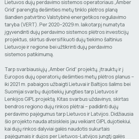
Lietuvos dujų perdavimo sistemos operatoriaus „Amber
Grid“ parengtą dešimties metų tinklo plėtros planą
šiandien patvirtino Valstybinė energetikos reguliavimo
taryba (VERT). Per 2020–2029 m. laikotarpį numatyta
įgyvendinti dujų perdavimo sistemos plėtros investicijų
projektus, skirtus diversifikuoti dujų tiekimo šaltinius
Lietuvoje ir regione bei užtikrinti dujų perdavimo
sistemos patikimumą.
Tarp svarbiausiųjų „Amber Grid“ projektų, įtrauktų ir į
Europos dujų operatorių dešimties metų plėtros planus –
iki 2021 m. pabaigos užbaigti Lietuvai ir Baltijos šalims bei
Suomijai svarbų dujotiekių jungties tarp Lietuvos ir
Lenkijos GIPL projektą. Kitas svarbus uždavinys, skirtas
bendros regiono dujų rinkos plėtrai – padidinti dujų
perdavimo pajėgumus tarp Lietuvos ir Latvijos. Didžiausia
šio projekto nauda atsiskleis jau veikiant GIPL dujotiekiui,
kai dujų rinkos dalyviai galės naudotis sukurtais
pajėgumais ir dujos per Lietuvos-Latvijos jungtį galės