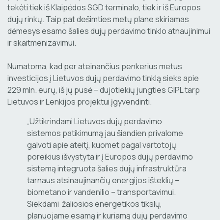
tekėti tiek iš Klaipėdos SGD terminalo, tiek ir iš Europos
dujų rinkų. Taip pat dešimties metų plane skiriamas
dėmesys esamo šalies dujų perdavimo tinklo atnaujinimui
ir skaitmenizavimui.
Numatoma, kad per ateinančius penkerius metus
investicijos į Lietuvos dujų perdavimo tinklą sieks apie
229 mln. eurų, iš jų pusė – dujotiekių jungties GIPL tarp
Lietuvos ir Lenkijos projektui įgyvendinti.
„Užtikrindami Lietuvos dujų perdavimo
sistemos patikimumą jau šiandien privalome
galvoti apie ateitį, kuomet pagal vartotojų
poreikius išvystyta ir į Europos dujų perdavimo
sistemą integruota šalies dujų infrastruktūra
tarnaus atsinaujinančių energijos išteklių –
biometano ir vandenilio – transportavimui.
Siekdami žaliosios energetikos tikslų,
planuojame esamą ir kuriamą dujų perdavimo