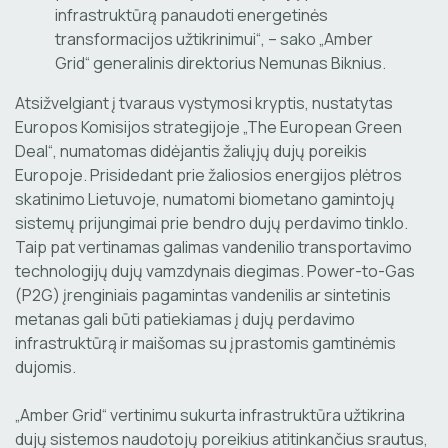
infrastruktūrą panaudoti energetinės
transformacijos užtikrinimui“, – sako „Amber
Grid“ generalinis direktorius Nemunas Biknius.
Atsižvelgiant į tvaraus vystymosi kryptis, nustatytas
Europos Komisijos strategijoje „The European Green
Deal“, numatomas didėjantis žaliųjų dujų poreikis
Europoje. Prisidedant prie žaliosios energijos plėtros
skatinimo Lietuvoje, numatomi biometano gamintojų
sistemų prijungimai prie bendro dujų perdavimo tinklo.
Taip pat vertinamas galimas vandenilio transportavimo
technologijų dujų vamzdynais diegimas. Power-to-Gas
(P2G) įrenginiais pagamintas vandenilis ar sintetinis
metanas gali būti patiekiamas į dujų perdavimo
infrastruktūrą ir maišomas su įprastomis gamtinėmis
dujomis.
„Amber Grid“ vertinimu sukurta infrastruktūra užtikrina
dujų sistemos naudotojų poreikius atitinkančius srautus,