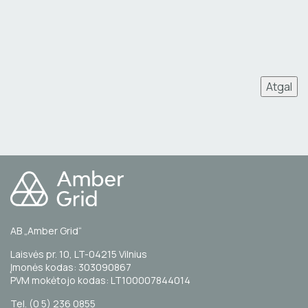
Atgal
AB „Amber Grid“
Laisvės pr. 10, LT-04215 Vilnius
Įmonės kodas: 303090867
PVM mokėtojo kodas: LT100007844014
Tel. (0 5) 236 0855