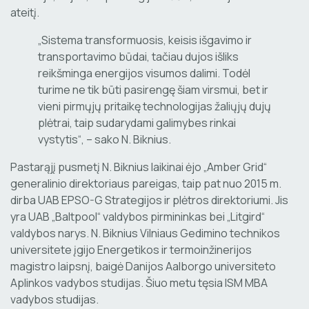
ateitį.
„Sistema transformuosis, keisis išgavimo ir
transportavimo būdai, tačiau dujos išliks
reikšminga energijos visumos dalimi. Todėl
turime ne tik būti pasirengę šiam virsmui, bet ir
vieni pirmųjų pritaikę technologijas žaliųjų dujų
plėtrai, taip sudarydami galimybes rinkai
vystytis“, – sako N. Biknius.
Pastarąjį pusmetį N. Biknius laikinai ėjo „Amber Grid“
generalinio direktoriaus pareigas, taip pat nuo 2015 m.
dirba UAB EPSO-G Strategijos ir plėtros direktoriumi. Jis
yra UAB „Baltpool“ valdybos pirmininkas bei „Litgird“
valdybos narys. N. Biknius Vilniaus Gedimino technikos
universitete įgijo Energetikos ir termoinžinerijos
magistro laipsnį, baigė Danijos Aalborgo universiteto
Aplinkos vadybos studijas. Šiuo metu tęsia ISM MBA
vadybos studijas.