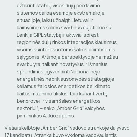
užtikrinti stabilų visos dujų perdavimo
sistemos darbą esamoje ekstremalioje
situacijoje, laiku užbaigti Lietuvai ir
kaimyninėms šalims svarbaus dujotiekio su
Lenkija GIPL statybą ir aktyviai spręsti
regioninės dujų rinkos integracijos klausimus,
visoms suinteresuotoms šalims priimtinomis
sąlygomis. Artimoje perspektyvoje ne mažiau
svarbu yra, taikant inovatyvius ir išmanius
sprendimus, įgyvendinti Nacionalinėje
energetinės nepriklausomybės strategijoje
keliamus žaliosios energetikos bei klimato
kaitos mažinimo tikslus, taip kuriant vertę
bendrovei ir visam šalies energetikos
sektoriui“, – sako „Amber Grid“ valdybos
pirmininkas A. Juozaponis.
Viešai skelbtoje „Amber Grid“ vadovo atrankoje dalyvavo
17 kandidatų. Atranka buvo vykdoma vadovaujantis