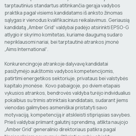
tarptautinius standartus atitinkančia gerąja vadybos
praktika pagal visiems kandidatams iš anksto žinomas
sąlygas ir vienodus kvalifikacinius reikalavimus. Geriausią
kandidatą „Amber Grid“ valdybai padėjo atsirinkti EPSO-G
atlygio ir skyrimo komitetas, kuriame daugumą sudaro
nepriklausomi nariai, bei tarptautinė atrankos įmonė
„Aims International“.
Konkurencingoje atrankoje dalyvavę kandidatai
pasižymėjo aukštomis vadybos kompetencijomis,
patirtimi energetikos sektoriuje, privataus bei valstybės
kapitalo įmonėse. Kovo pabaigoje, po dviem etapais
vykusios atrankos, bendrovės valdyba turėjo individualius
pokalbius su trimis atrinktais kandidatais, sudarant jiems
vienodas galimybes asmeniškai pristatyti savo
motyvaciją, kompetenciją ir atskleisti stipriąsias savybes.
Prieš valdybai priimant galutinį sprendimą, atlikta naujojo
„Amber Grid“ generalinio direktoriaus patikra pagal