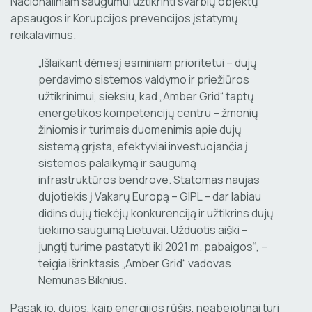
Nacionaliniam saugumui užtikrinti svarbių objektų
apsaugos ir Korupcijos prevencijos įstatymų
reikalavimus.
„Išlaikant dėmesį esminiam prioritetui – dujų
perdavimo sistemos valdymo ir priežiūros
užtikrinimui, sieksiu, kad „Amber Grid“ taptų
energetikos kompetencijų centru – žmonių
žiniomis ir turimais duomenimis apie dujų
sistemą grįsta, efektyviai investuojančia į
sistemos palaikymą ir saugumą
infrastruktūros bendrove. Statomas naujas
dujotiekis į Vakarų Europą – GIPL – dar labiau
didins dujų tiekėjų konkurenciją ir užtikrins dujų
tiekimo saugumą Lietuvai. Užduotis aiški –
jungtį turime pastatyti iki 2021 m. pabaigos“, –
teigia išrinktasis „Amber Grid“ vadovas
Nemunas Biknius.
Pasak jo, dujos, kaip energijos rūšis, neabejotinai turi