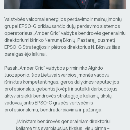
Valstybės valdomai energijos perdavimo ir mainų įmonių
grupei EPSO-G priklausančio dujų perdavimo sistemos
operatoriaus „Amber Grid“ valdyba bendrovės generaliniu
direktoriumi išrinko Nemuną Biknių. Pastarąjį pusmetį
EPSO-G Strategijos ir plėtros direktorius N. Biknius šias
pareigas ėjo laikinai.
Pasak „Amber Grid“ valdybos pirmininko Algirdo
Juozaponio, šios Lietuvai svarbios įmonės vadovu
išrinktas kompetentingas, geros dalykinės reputacijos
profesionalas, gebantis įkvėpti ir sutelkti darbuotojus
aktyviai siekti bendrovės strategijoje keliamų tikslų,
vadovaujantis EPSO-G grupės vertybėmis –
profesionalumu, bendradarbiavimu ir pažanga.
„Išrinktam bendrovės generaliniam direktoriui
keliame tris svarbiausius tikslus: visų pirma –