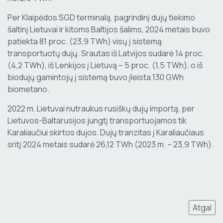
Per Klaipėdos SGD terminalą, pagrindinį dujų tiekimo
šaltinį Lietuvai ir kitoms Baltijos šalims, 2024 metais buvo
patiekta 81 proc. (23,9 TWh) visų į sistemą
transportuotų dujų. Srautas iš Latvijos sudarė 14 proc.
(4,2 TWh), iš Lenkijos į Lietuvą – 5 proc. (1,5 TWh), o iš
biodujų gamintojų į sistemą buvo įleista 130 GWh
biometano.
2022 m. Lietuvai nutraukus rusiškų dujų importą, per
Lietuvos-Baltarusijos jungtį transportuojamos tik
Karaliaučiui skirtos dujos. Dujų tranzitas į Karaliaučiaus
sritį 2024 metais sudarė 26,12 TWh (2023 m. – 23,9 TWh).
Atgal