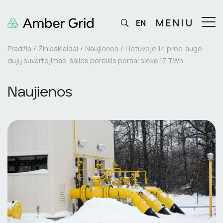
MENIU
EN
Pradžia
Žiniasklaidai
Naujienos
Lietuvoje 14 proc. augo
dujų suvartojimas, šalies poreikis pernai siekė 17 TWh
Naujienos