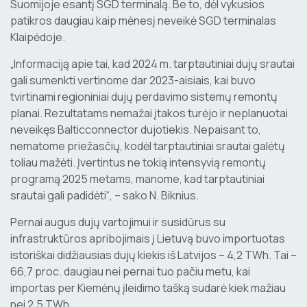
Suomijoje esantį SGD terminalą. Be to, dėl vykusios
patikros daugiau kaip mėnesį neveikė SGD terminalas
Klaipėdoje.
„Informaciją apie tai, kad 2024 m. tarptautiniai dujų srautai
gali sumenkti vertinome dar 2023-aisiais, kai buvo
tvirtinami regioniniai dujų perdavimo sistemų remontų
planai. Rezultatams nemažai įtakos turėjo ir neplanuotai
neveikęs Balticconnector dujotiekis. Nepaisant to,
nematome priežasčių, kodėl tarptautiniai srautai galėtų
toliau mažėti. Įvertintus ne tokią intensyvią remontų
programą 2025 metams, manome, kad tarptautiniai
srautai gali padidėti“, – sako N. Biknius.
Pernai augus dujų vartojimui ir susidūrus su
infrastruktūros apribojimais į Lietuvą buvo importuotas
istoriškai didžiausias dujų kiekis iš Latvijos – 4,2 TWh. Tai –
66,7 proc. daugiau nei pernai tuo pačiu metu, kai
importas per Kiemėnų įleidimo tašką sudarė kiek mažiau
nei 2,5 TWh.