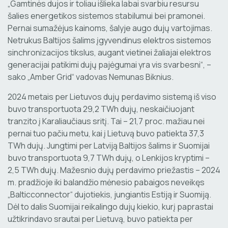
„Gamtinės dujos ir toliau išlieka labai svarbiu resursu
šalies energetikos sistemos stabilumui bei pramonei.
Pernai sumažėjus kainoms, šalyje augo dujų vartojimas.
Netrukus Baltijos šalims įgyvendinus elektros sistemos
sinchronizacijos tikslus, augant vietinei žaliajai elektros
generacijai patikimi dujų pajėgumai yra vis svarbesni“, –
sako „Amber Grid“ vadovas Nemunas Biknius.
2024 metais per Lietuvos dujų perdavimo sistemą iš viso
buvo transportuota 29,2 TWh dujų, neskaičiuojant
tranzito į Karaliaučiaus sritį. Tai – 21,7 proc. mažiau nei
pernai tuo pačiu metu, kai į Lietuvą buvo patiekta 37,3
TWh dujų. Jungtimi per Latviją Baltijos šalims ir Suomijai
buvo transportuota 9,7 TWh dujų, o Lenkijos kryptimi –
2,5 TWh dujų. Mažesnio dujų perdavimo priežastis – 2024
m. pradžioje iki balandžio mėnesio pabaigos neveikęs
„Balticconnector“ dujotiekis, jungiantis Estiją ir Suomiją.
Dėl to dalis Suomijai reikalingo dujų kiekio, kurį paprastai
užtikrindavo srautai per Lietuvą, buvo patiekta per