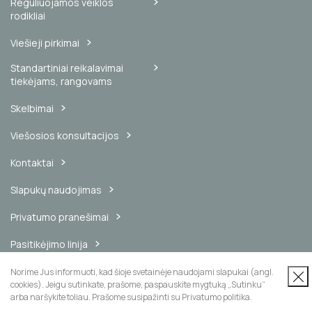
Reguliuojamos veiklos
rodikliai
Viešieji pirkimai
Standartiniai reikalavimai
tiekėjams, rangovams
Skelbimai
Viešosios konsultacijos
Kontaktai
Slapukų naudojimas
Privatumo pranešimai
Pasitikėjimo linija
Vidinis pranešimų kanalas
Norime Jus informuoti, kad šioje svetainėje naudojami slapukai (angl.
cookies). Jeigu sutinkate, prašome, paspauskite mygtuką „Sutinku“
arba naršykite toliau. Prašome susipažinti su Privatumo politika.