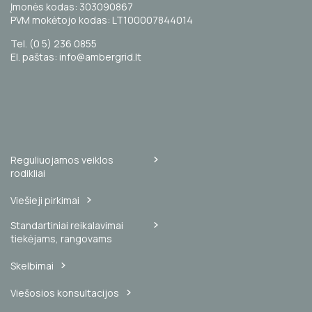
Įmonės kodas: 303090867
PVM mokėtojo kodas: LT100007844014
Tel. (0 5) 236 0855
El. paštas: info@ambergrid.lt
Reguliuojamos veiklos
rodikliai
Viešieji pirkimai
Standartiniai reikalavimai
tiekėjams, rangovams
Skelbimai
Viešosios konsultacijos