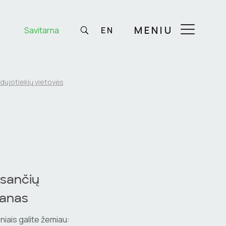
MENIU
Savitarna
EN
 dujotiekių vietovės
esančių
lanas
niais galite žemiau: