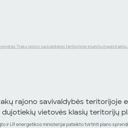
rengtas Trakų rajono savivaldybės teritorijoje esančių magistralinių
akų rajono savivaldybės teritorijoje 
 dujotiekių vietovės klasių teritorijų p
o ir LR energetikos ministerijai pateikto tvirtinti plano sprendi