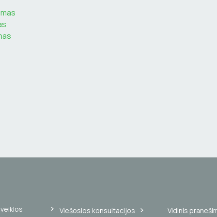
rimas
tas
anas
veiklos
Viešosios konsultacijos
Vidinis praneši