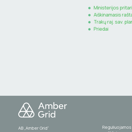
Ministerijos prita
Aiškinamasis raš
Trakų raj. sav. pl
Priedai
Reguliuojamos 
AB „Amber Grid“