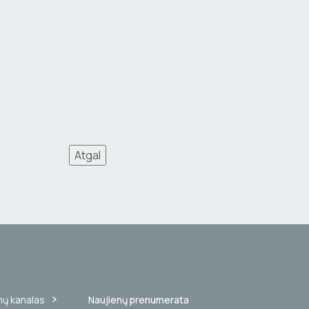
Atgal
mų kanalas
Naujienų prenumerata