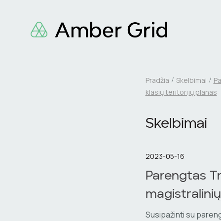
Pradžia
Skelbimai
Pa
klasių teritorijų planas
Skelbimai
2023-05-16
Parengtas Tr
magistralinių
Susipažinti su parengt