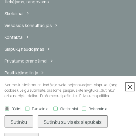
tiekėjams, rangovams
Skelbimai
Viešosios konsultacijos
Kontaktai
Slapukų naudojimas
Privatumo pranešimai
Pasitikėjimo linija
Vidinis pranešimų kanalas
Norime Jus informuoti, kad šioje svetainėje naudojami slapukai (angl.
cookies). Jeigu sutinkate, prašome, paspauskite mygtuką „Sutinku“
arba naršykite toliau. Prašome susipažinti su Privatumo politika.
Būtini
Funkciniai
Statistiniai
Reklaminiai
Naujienų prenumerata
Sutinku
Sutinku su visais slapukais