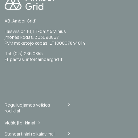
AB „Amber Grid“
Laisvės pr. 10, LT-04215 Vilnius
Įmonės kodas: 303090867
PVM mokėtojo kodas: LT100007844014
Tel. (0 5) 236 0855
El. paštas: info@ambergrid.lt
Reguliuojamos veiklos
rodikliai
Viešieji pirkimai
Standartiniai reikalavimai