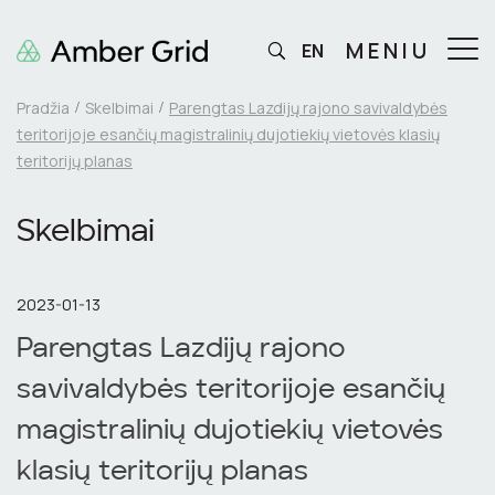
MENIU
EN
Pradžia
Skelbimai
Parengtas Lazdijų rajono savivaldybės
teritorijoje esančių magistralinių dujotiekių vietovės klasių
teritorijų planas
Skelbimai
2023-01-13
Parengtas Lazdijų rajono
savivaldybės teritorijoje esančių
magistralinių dujotiekių vietovės
klasių teritorijų planas