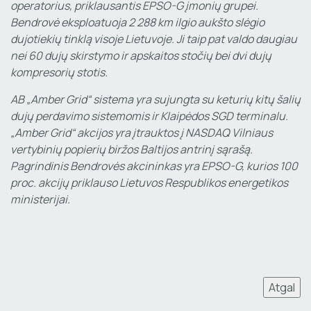
operatorius, priklausantis EPSO-G įmonių grupei.
Bendrovė eksploatuoja 2 288 km ilgio aukšto slėgio
dujotiekių tinklą visoje Lietuvoje. Ji taip pat valdo daugiau
nei 60 dujų skirstymo ir apskaitos stočių bei dvi dujų
kompresorių stotis.
AB „Amber Grid“ sistema yra sujungta su keturių kitų šalių
dujų perdavimo sistemomis ir Klaipėdos SGD terminalu.
„Amber Grid“ akcijos yra įtrauktos į NASDAQ Vilniaus
vertybinių popierių biržos Baltijos antrinį sąrašą.
Pagrindinis Bendrovės akcininkas yra EPSO-G, kurios 100
proc. akcijų priklauso Lietuvos Respublikos energetikos
ministerijai.
Atgal