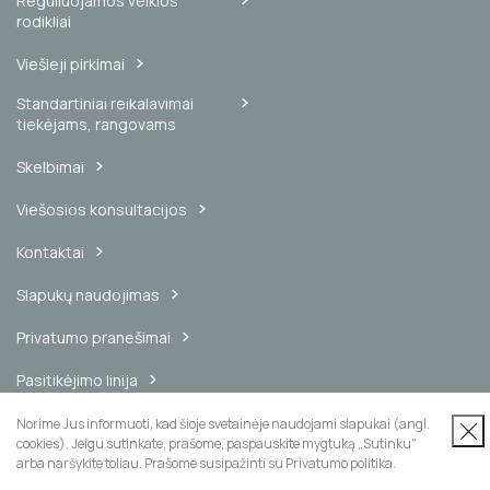
Reguliuojamos veiklos
rodikliai
Viešieji pirkimai
Standartiniai reikalavimai
tiekėjams, rangovams
Skelbimai
Viešosios konsultacijos
Kontaktai
Slapukų naudojimas
Privatumo pranešimai
Pasitikėjimo linija
Vidinis pranešimų kanalas
Norime Jus informuoti, kad šioje svetainėje naudojami slapukai (angl.
cookies). Jeigu sutinkate, prašome, paspauskite mygtuką „Sutinku“
arba naršykite toliau. Prašome susipažinti su Privatumo politika.