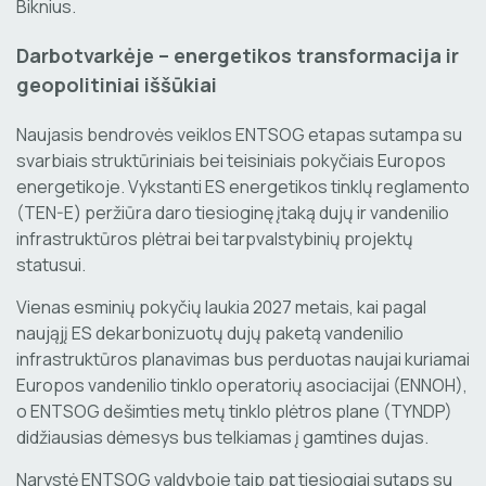
Biknius.
Darbotvarkėje – energetikos transformacija ir
geopolitiniai iššūkiai
Naujasis bendrovės veiklos ENTSOG etapas sutampa su
svarbiais struktūriniais bei teisiniais pokyčiais Europos
energetikoje. Vykstanti ES energetikos tinklų reglamento
(TEN-E) peržiūra daro tiesioginę įtaką dujų ir vandenilio
infrastruktūros plėtrai bei tarpvalstybinių projektų
statusui.
Vienas esminių pokyčių laukia 2027 metais, kai pagal
naująjį ES dekarbonizuotų dujų paketą vandenilio
infrastruktūros planavimas bus perduotas naujai kuriamai
Europos vandenilio tinklo operatorių asociacijai (ENNOH),
o ENTSOG dešimties metų tinklo plėtros plane (TYNDP)
didžiausias dėmesys bus telkiamas į gamtines dujas.
Narystė ENTSOG valdyboje taip pat tiesiogiai sutaps su