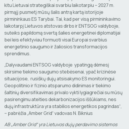
kitu Lietuvai strategiškai svarbiu laikotarpiu – 2027 m.
pirmąjį pusmetį mūsų šalis antrą kartą istorijoje
pirmininkaus ES Tarybai. Tai, kad per visą pirmininkavimo
laikotarpį Lietuvos atstovas dirbs ir ENTSOG valdyboje,
suteiks papildomą svertą šalies energetinei diplomatijai
bei leis efektyviau formuoti visai Europai svarbius
energetinio saugumo ir žaliosios transformacijos
sprendimus.
„Dalyvaudami ENTSOG valdyboje ypatingą dėmesį
skirsime tiekimo saugumo stebėsenai, ypač krizinėse
situacijose, rusiškų dujų atsisakymo ES monitoringui.
Geopolitinio ir fizinio atsparumo didinimas ir tiekimo
šaltinių diversifikavimas privalo vykti lygiagrečiai su mūsų
pasirengimu ateities dekarbonizacijos iššūkiams, nes
dujų infrastruktūra yra stabilios energetikos pagrindas“,
– pabrėžia „Amber Grid“ vadovas N. Biknius
AB „Amber Grid“ yra Lietuvos dujų perdavimo sistemos