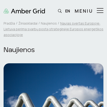
MENIU
EN
Pradžia
Žiniasklaidai
Naujienos
Naujas svertas Europoje:
Lietuva perima svarbų postą strateginėje Europos energetikos
asociacijoje
Naujienos