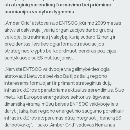
strateginių sprendimų formavimo bei priėmimo
asociacijos valdybos lygmeniu.
„Amber Grid“ atstovai nuo ENTSOG įkūrimo 2009 metais
aktyviai dalyvauja įvairių organizacijos darbo grupių
veikloje. Įsitraukimas į valdybą, kurią sudaro 12 narių ir
prezidentas, leis tiesiogiai formuoti asociacijos
strategines kryptis bei koordinuoti bendras pozicijas
santykiuose su ES institucijomis.
„Narystė ENTSOG valdyboje yra galimybė tiesiogiai
atstovauti Lietuvos bei viso Baltijos šalių regiono
interesams formuojant ir priimant strateginius dujų
infrastruktūros operatoriams aktualius sprendimus. Šiuo
metu, kai Europos energetikos sektorius išgyvena
dinamišką virsmą, mūsų balsas ENTSOG valdyboje leis
daryti įtaką, kad regiono energetinio saugumo poreikiai ir
infrastruktūros atsparumas būtų integruoti į bendrą ES
darbotvarkę“, – sako „Amber Grid“ vadovas Nemunas