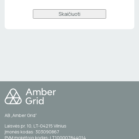
Skaičiuoti
AB „Amber Grid“
Laisvės pr. 10, LT-04215 Vilnius
Įmonės kodas: 303090867
PVM mokėtojo kodas: LT100007844014